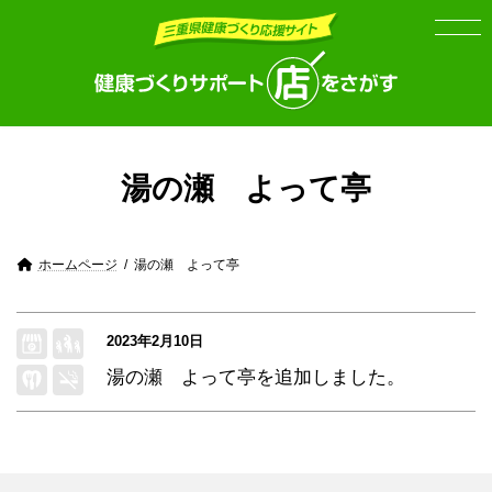
Skip
Skip
to
to
the
the
content
Navigation
湯の瀬 よって亭
ホームページ
湯の瀬 よって亭
2023年2月10日
湯の瀬 よって亭
を追加しました。