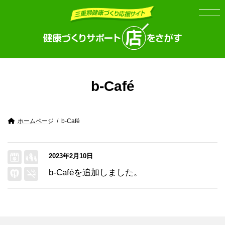
Skip
Skip
to
to
the
the
content
Navigation
b-Café
ホームページ
b-Café
2023年2月10日
b-Café
を追加しました。