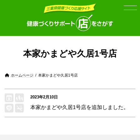
Skip
Skip
to
to
the
the
content
Navigation
本家かまどや久居1号店
ホームページ
本家かまどや久居1号店
2023年2月10日
本家かまどや久居1号店
を追加しました。