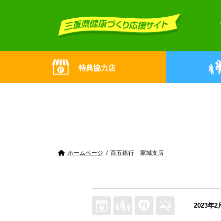
Skip
Skip
to
to
the
the
content
Navigation
特典協力店
ホームページ
百五銀行 家城支店
2023年2