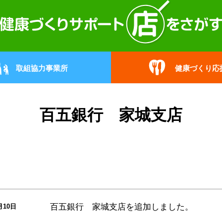
取組協力事業所
健康づくり応
百五銀行 家城支店
百五銀行 家城支店
を追加しました。
月10日