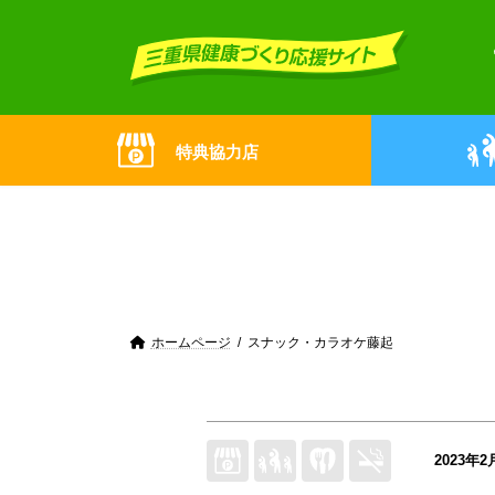
Skip
Skip
to
to
the
the
content
Navigation
特典協力店
ホームページ
スナック・カラオケ藤起
2023年2