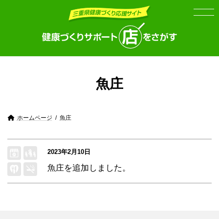
Skip
Skip
to
to
the
the
content
Navigation
魚庄
ホームページ
魚庄
2023年2月10日
魚庄
を追加しました。