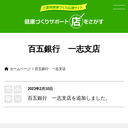
Skip
Skip
to
to
the
the
content
Navigation
百五銀行 一志支店
ホームページ
百五銀行 一志支店
2023年2月10日
百五銀行 一志支店
を追加しました。