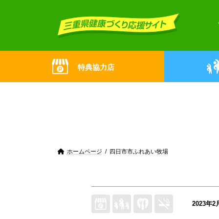
Skip
Skip
to
to
the
the
content
Navigation
特典協力店
ホームページ
四日市市ふれあい牧場
2023年2