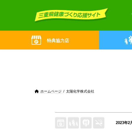
Skip
Skip
to
to
the
the
content
Navigation
特典協力店
ホームページ
太陽化学株式会社
2023年2