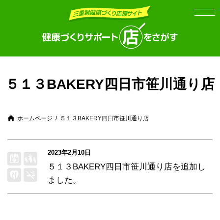
Skip
Skip
to
to
the
the
content
Navigation
５１３BAKERY四日市笹川通り店
ホームページ
５１３BAKERY四日市笹川通り店
2023年2月10日
５１３BAKERY四日市笹川通り店
を追加し
ました。