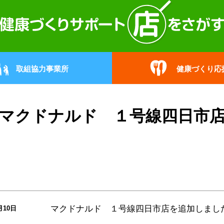
取組協力事業所
健康づくり応
マクドナルド １号線四日市
マクドナルド １号線四日市店
を追加しまし
月10日