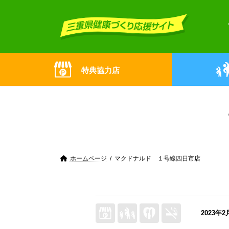
Skip
Skip
to
to
the
the
content
Navigation
特典協力店
ホームページ
マクドナルド １号線四日市店
2023年2