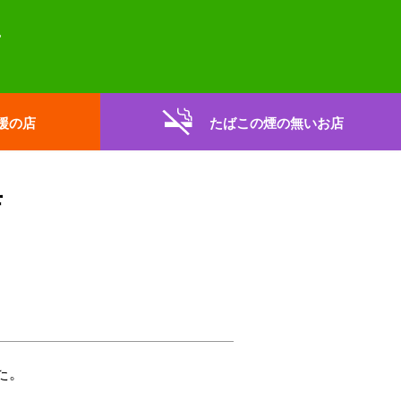
援の店
たばこの煙の無いお店
店
た。