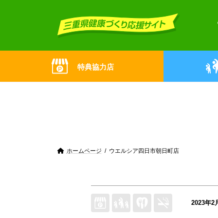
Skip
Skip
to
to
the
the
content
Navigation
特典協力店
ホームページ
ウエルシア四日市朝日町店
2023年2