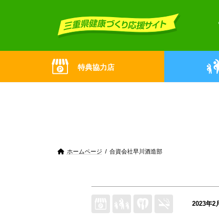
Skip
Skip
to
to
the
the
content
Navigation
特典協力店
ホームページ
合資会社早川酒造部
2023年2