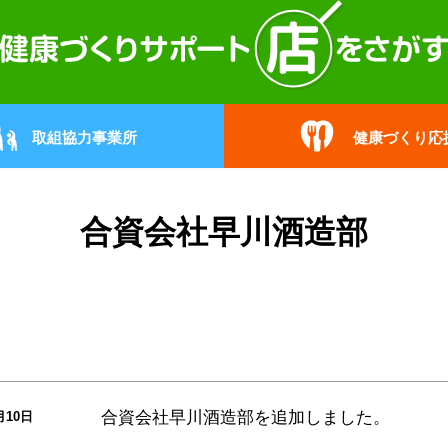
取組協力事業所
健康づくり応
合資会社早川酒造部
合資会社早川酒造部
を追加しました。
月10日