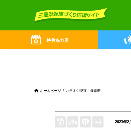
Skip
Skip
to
to
the
the
content
Navigation
特典協力店
ホームページ
カラオケ喫茶「母恵夢」
2023年2