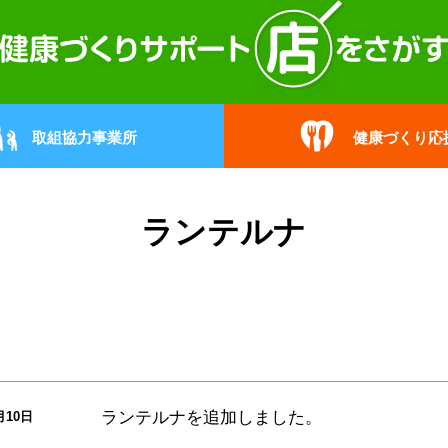
取組協力事業所
健康づくり応
ランテルナ
ランテルナ
を追加しました。
月10日