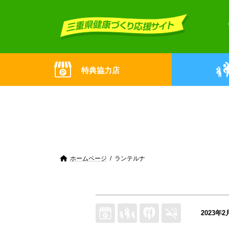
Skip
Skip
to
to
the
the
content
Navigation
特典協力店
ホームページ
ランテルナ
2023年2