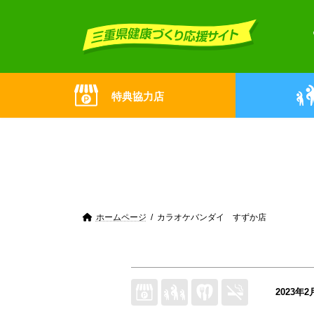
Skip
Skip
to
to
the
the
content
Navigation
特典協力店
ホームページ
カラオケバンダイ すずか店
2023年2