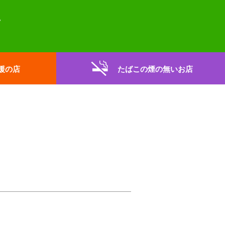
援の店
たばこの煙の無いお店
。