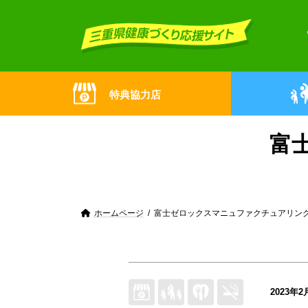
Skip
Skip
to
to
the
the
content
Navigation
特典協力店
富
ホームページ
富士ゼロックスマニュファクチュアリン
2023年2