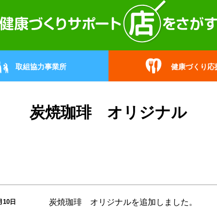
取組協力事業所
健康づくり応
炭焼珈琲 オリジナル
炭焼珈琲 オリジナル
を追加しました。
月10日