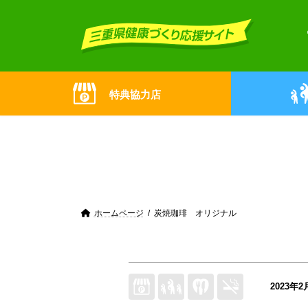
Skip
Skip
to
to
the
the
content
Navigation
特典協力店
ホームページ
炭焼珈琲 オリジナル
2023年2