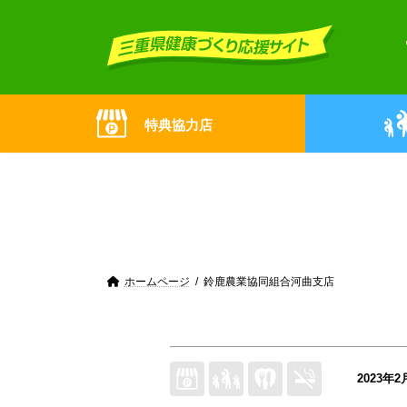
Skip
Skip
to
to
the
the
content
Navigation
特典協力店
ホームページ
鈴鹿農業協同組合河曲支店
2023年2