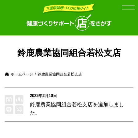
Skip
Skip
to
to
the
the
content
Navigation
鈴鹿農業協同組合若松支店
ホームページ
鈴鹿農業協同組合若松支店
2023年2月10日
鈴鹿農業協同組合若松支店
を追加しまし
た。