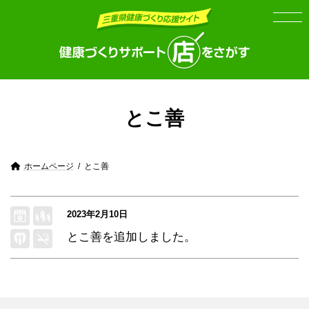
Skip
Skip
to
to
the
the
content
Navigation
とこ善
ホームページ
とこ善
2023年2月10日
とこ善
を追加しました。