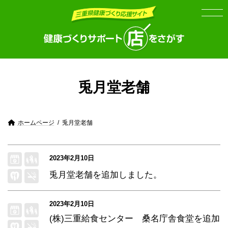
Skip
Skip
to
to
the
the
content
Navigation
兎月堂老舗
ホームページ
兎月堂老舗
2023年2月10日
兎月堂老舗
を追加しました。
2023年2月10日
(株)三重給食センター 桑名庁舎食堂
を追加