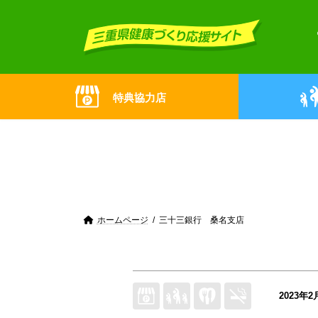
Skip
Skip
to
to
the
the
content
Navigation
特典協力店
ホームページ
三十三銀行 桑名支店
2023年2