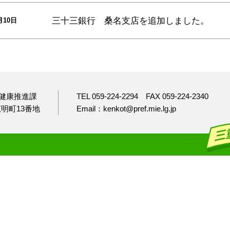
三十三銀行 桑名支店
を追加しました。
月10日
健康推進課
TEL 059-224-2294
FAX 059-224-2340
市広明町13番地
Email：kenkot@pref.mie.lg.jp