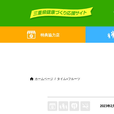
Skip
Skip
to
to
the
the
content
Navigation
特典協力店
ホームページ
タイム○フルーツ
2023年2