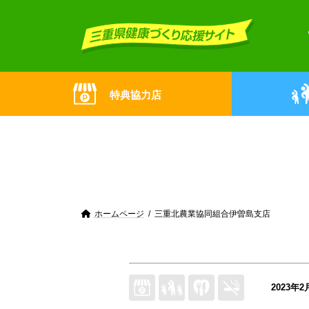
Skip
Skip
to
to
the
the
content
Navigation
特典協力店
ホームページ
三重北農業協同組合伊曽島支店
2023年2