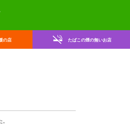
援の店
たばこの煙の無いお店
た。