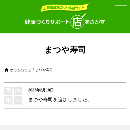
Skip
Skip
to
to
the
the
content
Navigation
まつや寿司
ホームページ
まつや寿司
2023年2月10日
まつや寿司
を追加しました。