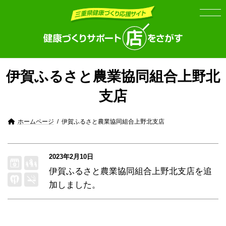
Skip
Skip
to
to
the
the
content
Navigation
伊賀ふるさと農業協同組合上野北
支店
ホームページ
伊賀ふるさと農業協同組合上野北支店
2023年2月10日
伊賀ふるさと農業協同組合上野北支店
を追
加しました。