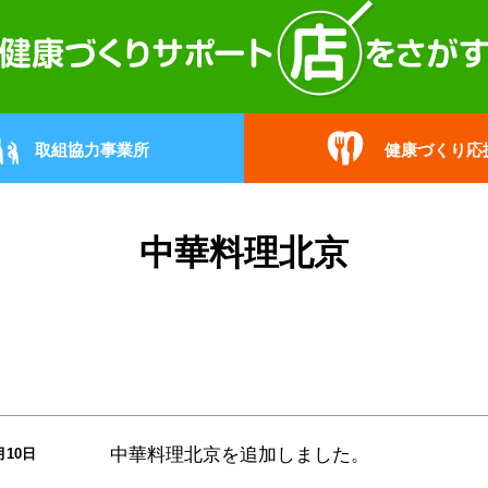
取組協力事業所
健康づくり応
中華料理北京
中華料理北京
を追加しました。
月10日