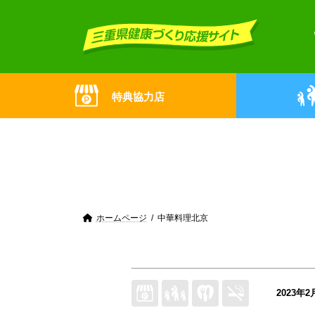
Skip
Skip
to
to
the
the
content
Navigation
特典協力店
ホームページ
中華料理北京
2023年2