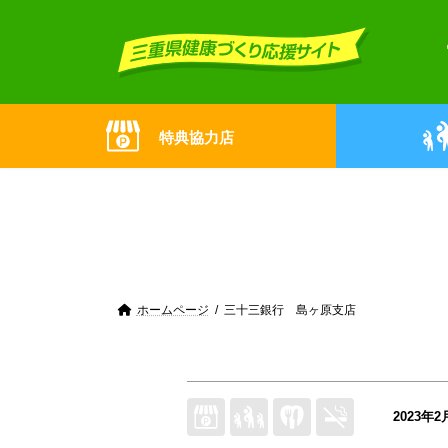
Skip
Skip
to
to
the
the
content
Navigation
特典協力店
ホームページ
三十三銀行 島ヶ原支店
2023年2