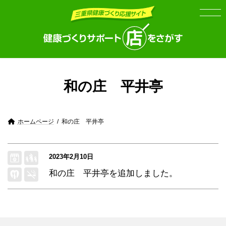
Skip
Skip
to
to
the
the
content
Navigation
和の庄 平井亭
ホームページ
和の庄 平井亭
2023年2月10日
和の庄 平井亭
を追加しました。