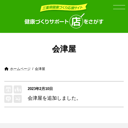
Skip
Skip
to
to
the
the
content
Navigation
会津屋
ホームページ
会津屋
2023年2月10日
会津屋
を追加しました。