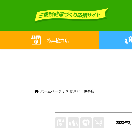
Skip
Skip
to
to
the
the
content
Navigation
特典協力店
ホームページ
和食さと 伊勢店
2023年2