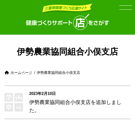
Skip
Skip
to
to
the
the
content
Navigation
伊勢農業協同組合小俣支店
ホームページ
伊勢農業協同組合小俣支店
2023年2月10日
伊勢農業協同組合小俣支店
を追加しまし
た。