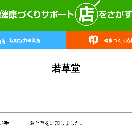
取組協力事業所
健康づくり応
若草堂
若草堂
を追加しました。
月10日