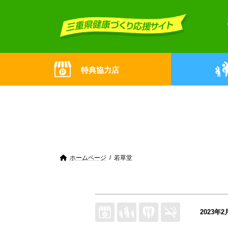
Skip
Skip
to
to
the
the
content
Navigation
特典協力店
ホームページ
若草堂
2023年2