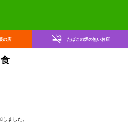
援の店
たばこの煙の無いお店
内食
加しました。