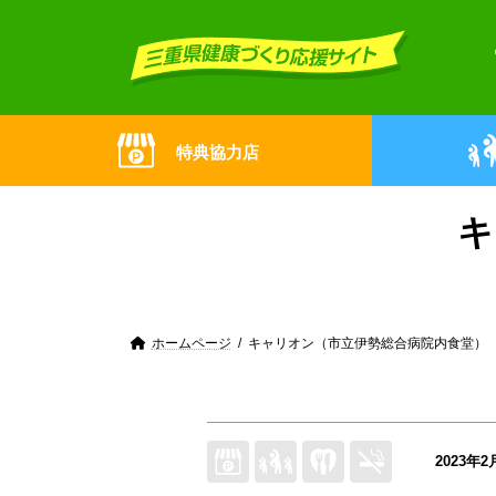
Skip
Skip
to
to
the
the
content
Navigation
特典協力店
キ
ホームページ
キャリオン（市立伊勢総合病院内食堂）
2023年2