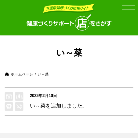
Skip
Skip
to
to
the
the
content
Navigation
い～菜
ホームページ
い～菜
2023年2月10日
い～菜
を追加しました。