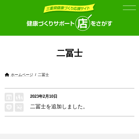
Skip
Skip
to
to
the
the
content
Navigation
二冨士
ホームページ
二冨士
2023年2月10日
二冨士
を追加しました。