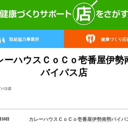
取組協力事業所
健康づくり応
レーハウスＣｏＣｏ壱番屋伊勢
バイパス店
イパス店
カレーハウスＣｏＣｏ壱番屋伊勢南勢バイパ
月10日