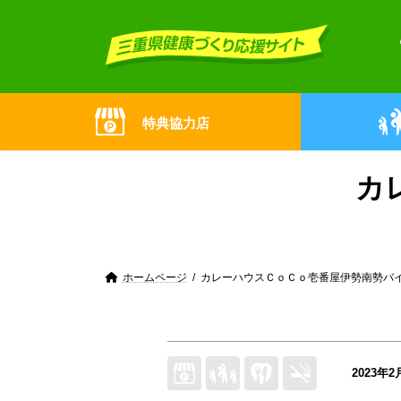
Skip
Skip
to
to
the
the
content
Navigation
特典協力店
カ
ホームページ
カレーハウスＣｏＣｏ壱番屋伊勢南勢バ
2023年2