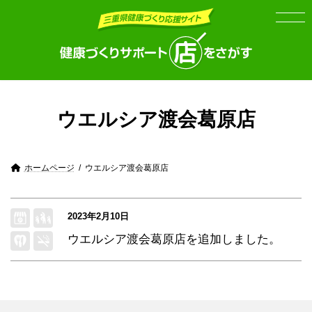
Skip
Skip
to
to
the
the
content
Navigation
ウエルシア渡会葛原店
ホームページ
ウエルシア渡会葛原店
2023年2月10日
ウエルシア渡会葛原店
を追加しました。