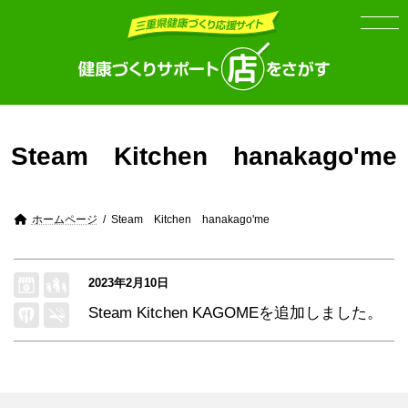
Skip
Skip
to
to
the
the
content
Navigation
Steam Kitchen hanakago'me
ホームページ
Steam Kitchen hanakago'me
2023年2月10日
Steam Kitchen KAGOME
を追加しました。