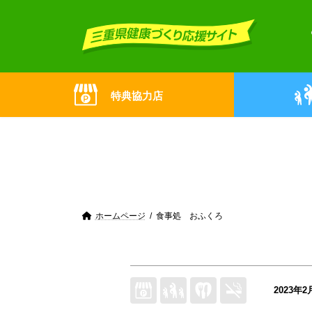
Skip
Skip
to
to
the
the
content
Navigation
特典協力店
ホームページ
食事処 おふくろ
2023年2