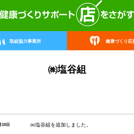
取組協力事業所
健康づくり応
㈱塩谷組
㈱塩谷組
を追加しました。
月10日