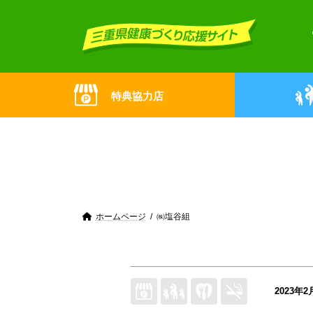
Skip
Skip
to
to
the
the
content
Navigation
特典協力店
ホームページ
㈱塩谷組
2023年2