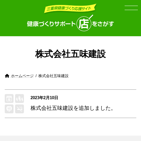
Skip
Skip
to
to
the
the
content
Navigation
株式会社五味建設
ホームページ
株式会社五味建設
2023年2月10日
株式会社五味建設
を追加しました。