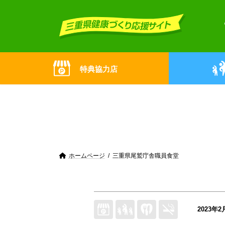
Skip
Skip
to
to
the
the
content
Navigation
特典協力店
ホームページ
三重県尾鷲庁舎職員食堂
2023年2