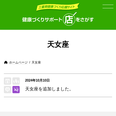
Skip
Skip
to
to
the
the
content
Navigation
天女座
ホームページ
天女座
2024年10月10日
天女座を追加しました。