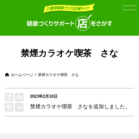
Skip
Skip
to
to
the
the
content
Navigation
禁煙カラオケ喫茶 さな
ホームページ
禁煙カラオケ喫茶 さな
2023年2月10日
禁煙カラオケ喫茶 さな
を追加しました。