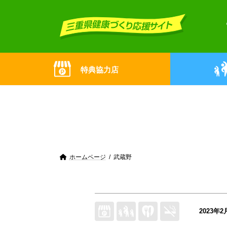
Skip
Skip
to
to
the
the
content
Navigation
特典協力店
ホームページ
武蔵野
2023年2