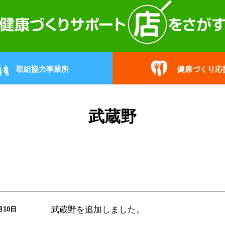
取組協力事業所
健康づくり応
武蔵野
武蔵野
を追加しました。
月10日