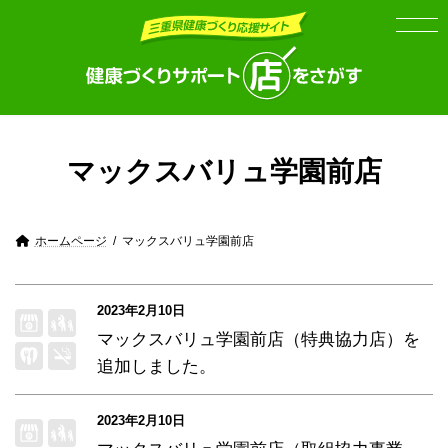
Skip
Skip
to
to
the
the
content
Navigation
マックスバリュ学園前店
ホームページ
マックスバリュ学園前店
2023年2月10日
マックスバリュ学園前店（特典協力店）
を
追加しました。
2023年2月10日