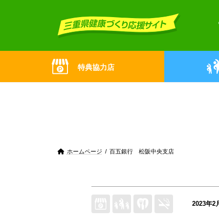
Skip
Skip
to
to
the
the
content
Navigation
特典協力店
ホームページ
百五銀行 松阪中央支店
2023年2