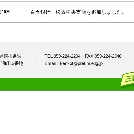
百五銀行 松阪中央支店
を追加しました。
月10日
健康推進課
TEL 059-224-2294
FAX 059-224-2340
市広明町13番地
Email：kenkot@pref.mie.lg.jp