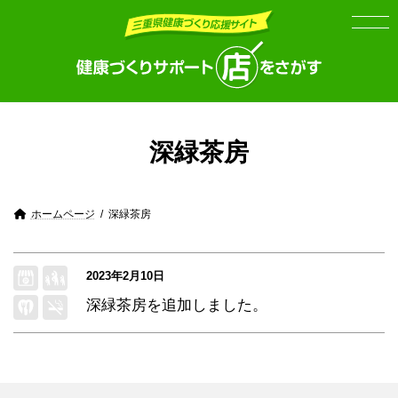
Skip
Skip
to
to
the
the
content
Navigation
深緑茶房
ホームページ
深緑茶房
2023年2月10日
深緑茶房
を追加しました。